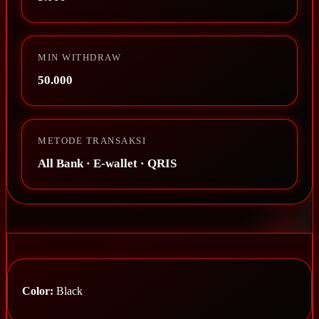
MIN WITHDRAW
50.000
METODE TRANSAKSI
All Bank · E-wallet · QRIS
Color:
Black