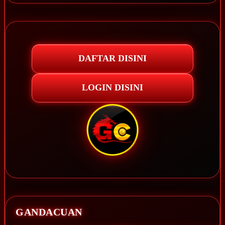
DAFTAR DISINI
LOGIN DISINI
GANDACUAN