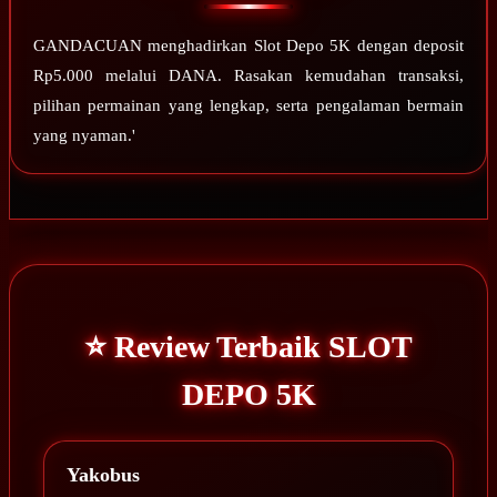
GANDACUAN menghadirkan Slot Depo 5K dengan deposit
Rp5.000 melalui DANA. Rasakan kemudahan transaksi,
pilihan permainan yang lengkap, serta pengalaman bermain
yang nyaman.'
⭐ Review Terbaik SLOT
DEPO 5K
Yakobus