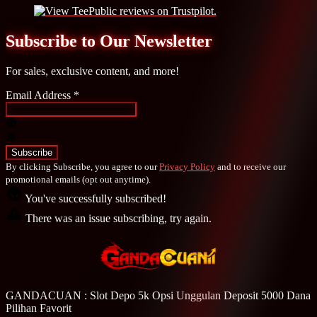
Subscribe to Our Newsletter
For sales, exclusive content, and more!
Email Address
*
By clicking Subscribe, you agree to our
Privacy Policy
and to receive our
promotional emails (opt out anytime).
You've successfully subscribed!
There was an issue subscribing, try again.
GANDACUAN : Slot Depo 5k Opsi Unggulan Deposit 5000 Dana
Pilihan Favorit