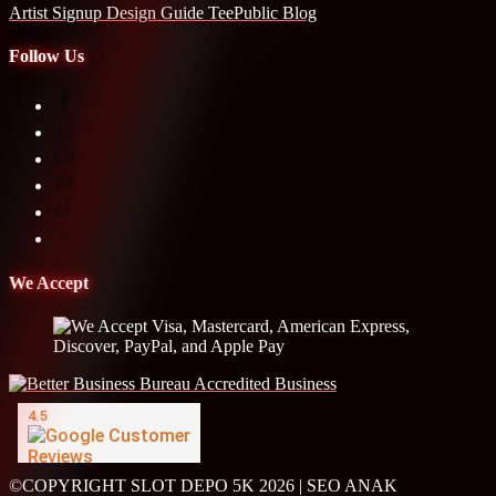
Artist Signup
Design Guide
TeePublic Blog
Follow Us
We Accept
©COPYRIGHT SLOT DEPO 5K 2026 | SEO ANAK