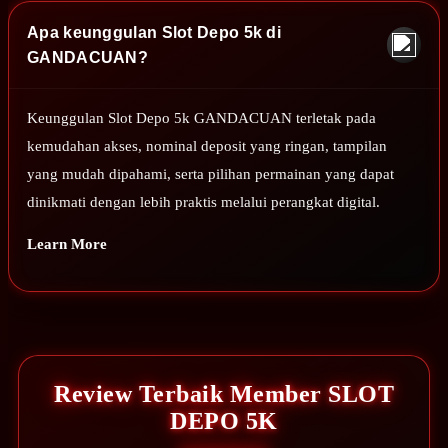
Apa keunggulan Slot Depo 5k di
GANDACUAN?
Keunggulan Slot Depo 5k GANDACUAN terletak pada
kemudahan akses, nominal deposit yang ringan, tampilan
yang mudah dipahami, serta pilihan permainan yang dapat
dinikmati dengan lebih praktis melalui perangkat digital.
Learn More
Review Terbaik Member SLOT
DEPO 5K