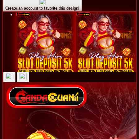
Create an account to favorite this design!