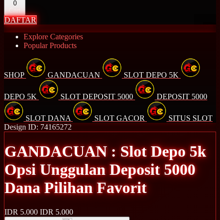
0
Cart
DAFTAR
Explore Categories
Popular Products
SHOP
GANDACUAN
SLOT DEPO 5K
DEPO 5K
SLOT DEPOSIT 5000
DEPOSIT 5000
SLOT DANA
SLOT GACOR
SITUS SLOT
Design ID: 74165272
GANDACUAN : Slot Depo 5k
Opsi Unggulan Deposit 5000
Dana Pilihan Favorit
IDR 5.000
IDR 5.000