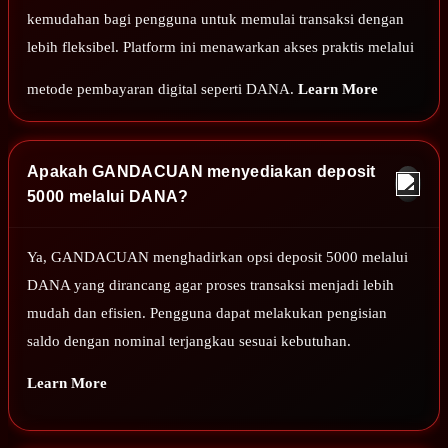
kemudahan bagi pengguna untuk memulai transaksi dengan
lebih fleksibel. Platform ini menawarkan akses praktis melalui
metode pembayaran digital seperti DANA.
Learn More
Apakah GANDACUAN menyediakan deposit
5000 melalui DANA?
Ya, GANDACUAN menghadirkan opsi deposit 5000 melalui
DANA yang dirancang agar proses transaksi menjadi lebih
mudah dan efisien. Pengguna dapat melakukan pengisian
saldo dengan nominal terjangkau sesuai kebutuhan.
Learn More