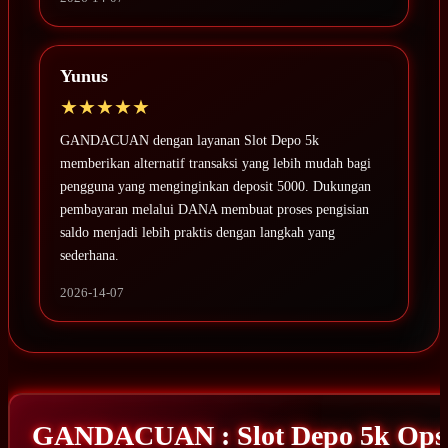
Yunus
★★★★★
GANDACUAN dengan layanan Slot Depo 5k
memberikan alternatif transaksi yang lebih mudah bagi
pengguna yang menginginkan deposit 5000. Dukungan
pembayaran melalui DANA membuat proses pengisian
saldo menjadi lebih praktis dengan langkah yang
sederhana.
2026-14-07
GANDACUAN : Slot Depo 5k Ops