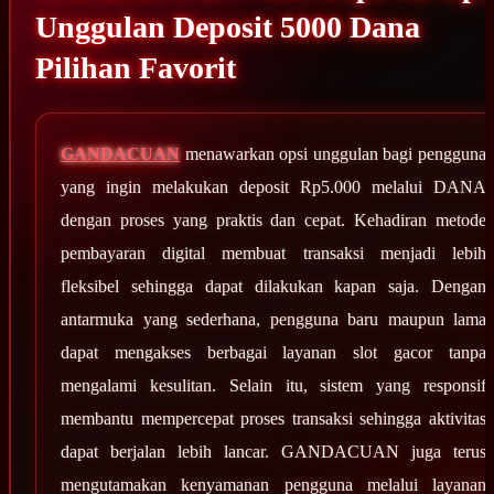
Unggulan Deposit 5000 Dana
Pilihan Favorit
GANDACUAN
menawarkan opsi unggulan bagi pengguna
yang ingin melakukan deposit Rp5.000 melalui DANA
dengan proses yang praktis dan cepat. Kehadiran metode
pembayaran digital membuat transaksi menjadi lebih
fleksibel sehingga dapat dilakukan kapan saja. Dengan
antarmuka yang sederhana, pengguna baru maupun lama
dapat mengakses berbagai layanan slot gacor tanpa
mengalami kesulitan. Selain itu, sistem yang responsif
membantu mempercepat proses transaksi sehingga aktivitas
dapat berjalan lebih lancar. GANDACUAN juga terus
mengutamakan kenyamanan pengguna melalui layanan