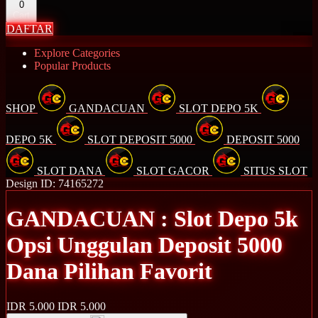
0
Cart
DAFTAR
Explore Categories
Popular Products
SHOP
GANDACUAN
SLOT DEPO 5K
DEPO 5K
SLOT DEPOSIT 5000
DEPOSIT 5000
SLOT DANA
SLOT GACOR
SITUS SLOT
Design ID: 74165272
GANDACUAN : Slot Depo 5k
Opsi Unggulan Deposit 5000
Dana Pilihan Favorit
IDR 5.000
IDR 5.000