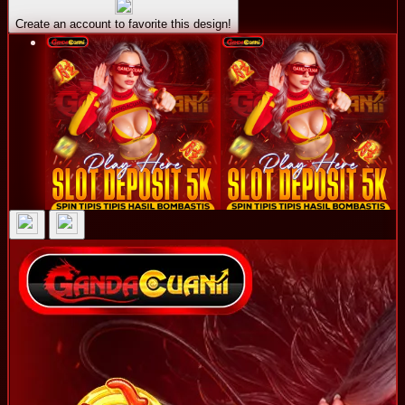
Create an account to favorite this design!