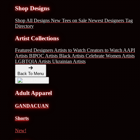
Shop Designs
Shop All Designs
New Tees on Sale
Newest Designers
Tag
Directory
Artist Collections
Featured Designers
Artists to Watch
Creators to Watch
AAPI
Artists
BIPOC Artists
Black Artists
Celebrate Women Artists
LGBTQIA Artists
Ukrainian Artists
Back To Menu
Adult Apparel
GANDACUAN
Shorts
New!