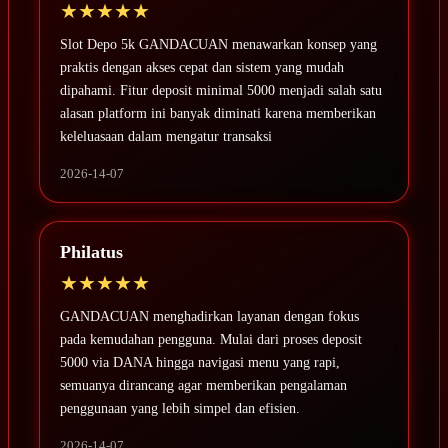
★★★★★
Slot Depo 5k GANDACUAN menawarkan konsep yang
praktis dengan akses cepat dan sistem yang mudah
dipahami. Fitur deposit minimal 5000 menjadi salah satu
alasan platform ini banyak diminati karena memberikan
keleluasaan dalam mengatur transaksi
2026-14-07
Philatus
★★★★★
GANDACUAN menghadirkan layanan dengan fokus
pada kemudahan pengguna. Mulai dari proses deposit
5000 via DANA hingga navigasi menu yang rapi,
semuanya dirancang agar memberikan pengalaman
penggunaan yang lebih simpel dan efisien.
2026-14-07