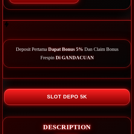
Deposit Pertama
Dapat Bonus 5%
Dan Claim Bonus
Frespin
Di GANDACUAN
SLOT DEPO 5K
DESCRIPTION